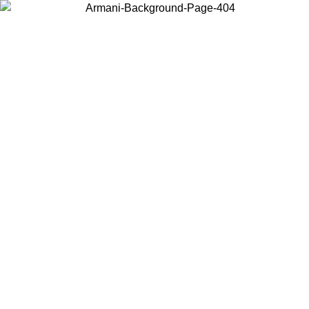
Choisissez le pays dans lequel vous vous trouvez pour voir le contenu
local et acheter en ligne.
Pays/Région
Continuer
United States
Connectez-vous à votre compte pour bénéficier de la livraison gratuite à part
de 175€ d’achats