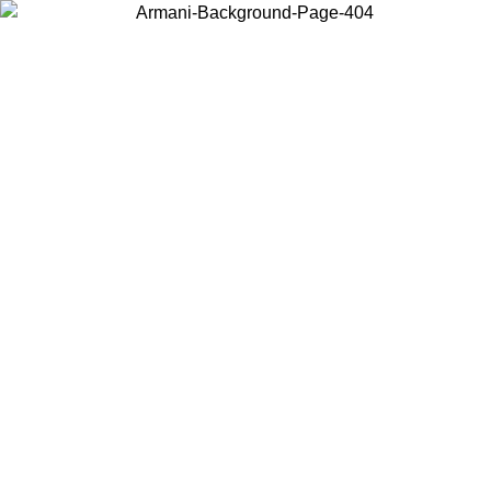
Choisissez le pays dans lequel vous vous trouvez pour voir le contenu
local et acheter en ligne.
Pays/Région
Continuer
United States
Connectez-vous à votre compte pour bénéficier de la livraison gratuite à part
de 175€ d’achats