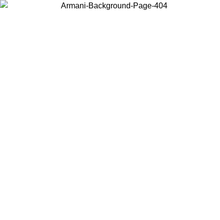
Choisissez le pays dans lequel vous vous trouvez pour voir le contenu
local et acheter en ligne.
Pays/Région
Continuer
United States
Connectez-vous à votre compte pour bénéficier de la livraison gratuite à part
de 175€ d’achats