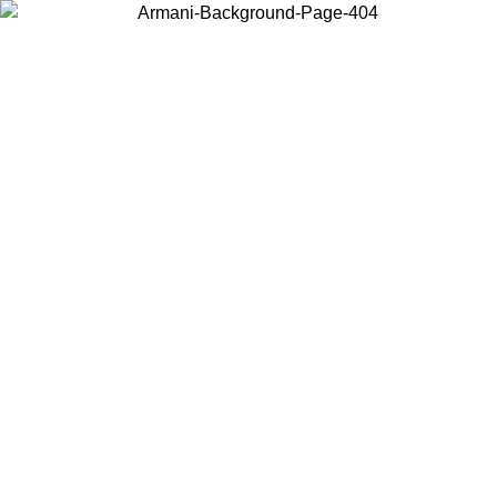
Choisissez le pays dans lequel vous vous trouvez pour voir le contenu
local et acheter en ligne.
Pays/Région
Continuer
United States
Connectez-vous à votre compte pour bénéficier de la livraison gratuite à part
de 175€ d’achats