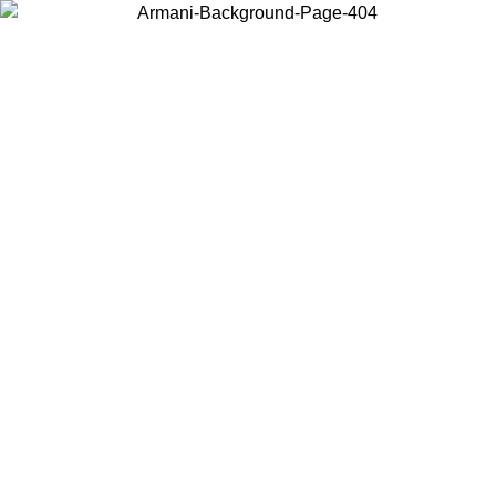
Choisissez le pays dans lequel vous vous trouvez pour voir le contenu
local et acheter en ligne.
Pays/Région
Continuer
United States
Connectez-vous à votre compte pour bénéficier de la livraison gratuite à part
de 175€ d’achats