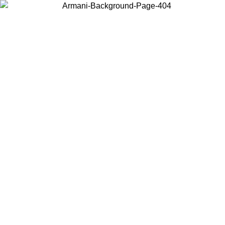
Choisissez le pays dans lequel vous vous trouvez pour voir le contenu
local et acheter en ligne.
Pays/Région
Continuer
United States
Connectez-vous à votre compte pour bénéficier de la livraison gratuite à part
de 175€ d’achats