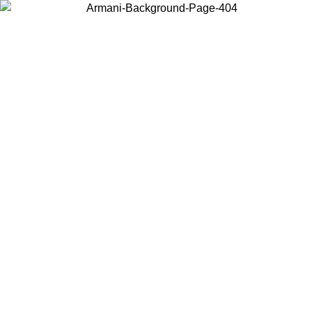
Choisissez le pays dans lequel vous vous trouvez pour voir le contenu
local et acheter en ligne.
Pays/Région
Continuer
United States
Connectez-vous à votre compte pour bénéficier de la livraison gratuite à part
de 175€ d’achats