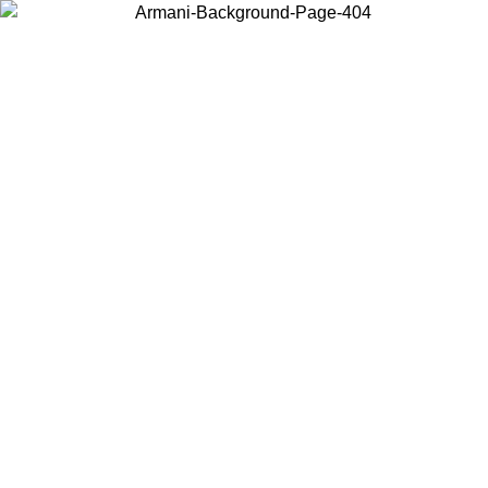
Choisissez le pays dans lequel vous vous trouvez pour voir le contenu
local et acheter en ligne.
Pays/Région
Continuer
United States
Connectez-vous à votre compte pour bénéficier de la livraison gratuite à part
de 175€ d’achats