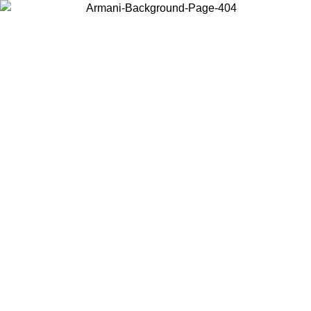
Choisissez le pays dans lequel vous vous trouvez pour voir le contenu
local et acheter en ligne.
Pays/Région
Continuer
United States
Connectez-vous à votre compte pour bénéficier de la livraison gratuite à part
de 175€ d’achats