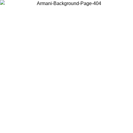
Choisissez le pays dans lequel vous vous trouvez pour voir le contenu
local et acheter en ligne.
Pays/Région
Continuer
United States
Connectez-vous à votre compte pour bénéficier de la livraison gratuite à part
de 175€ d’achats