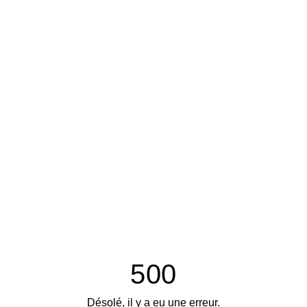
500
Désolé, il y a eu une erreur.