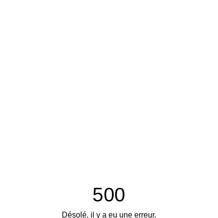
500
Désolé, il y a eu une erreur.