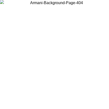
Choisissez le pays dans lequel vous vous trouvez pour voir le contenu
local et acheter en ligne.
Pays/Région
Continuer
United States
Connectez-vous à votre compte pour bénéficier de la livraison gratuite à part
de 175€ d’achats