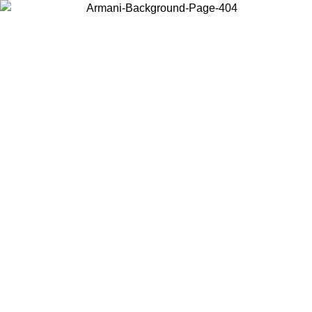
Choisissez le pays dans lequel vous vous trouvez pour voir le contenu
local et acheter en ligne.
Pays/Région
Continuer
United States
Connectez-vous à votre compte pour bénéficier de la livraison gratuite à part
de 175€ d’achats