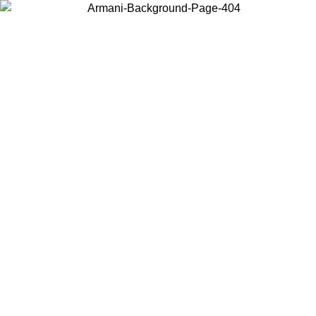
Choisissez le pays dans lequel vous vous trouvez pour voir le contenu
local et acheter en ligne.
Pays/Région
Continuer
United States
Connectez-vous à votre compte pour bénéficier de la livraison gratuite à part
de 175€ d’achats