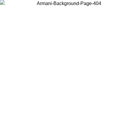
Choisissez le pays dans lequel vous vous trouvez pour voir le contenu
local et acheter en ligne.
Pays/Région
Continuer
United States
Connectez-vous à votre compte pour bénéficier de la livraison gratuite à part
de 175€ d’achats