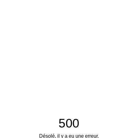
500
Désolé, il y a eu une erreur.