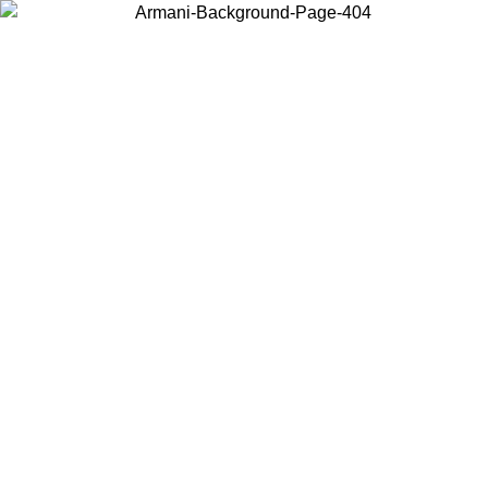
Scegli il Paese in cui ti trovi per visualizzare i contenuti locali e
acquistare online.
Paese
Continua
United States
Accedi con il tuo account e ottieni la spedizione gratuita sopra i
26
150€