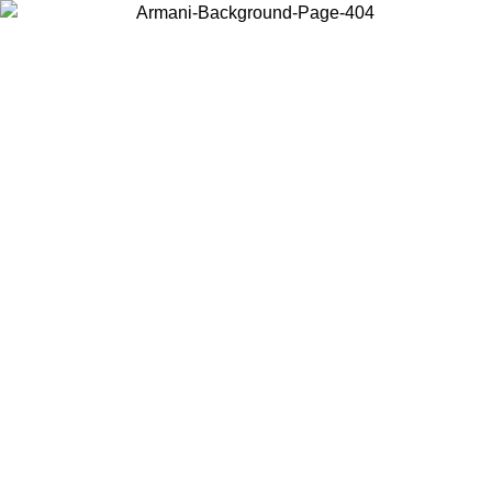
Scegli il Paese in cui ti trovi per visualizzare i contenuti locali e
acquistare online.
Paese
Continua
United States
Accedi con il tuo account e ottieni la spedizione
O AL 31/08/2026
150€