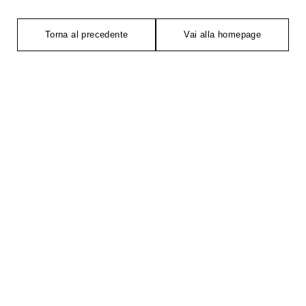
Torna al precedente
Vai alla homepage