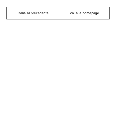
Torna al precedente
Vai alla homepage