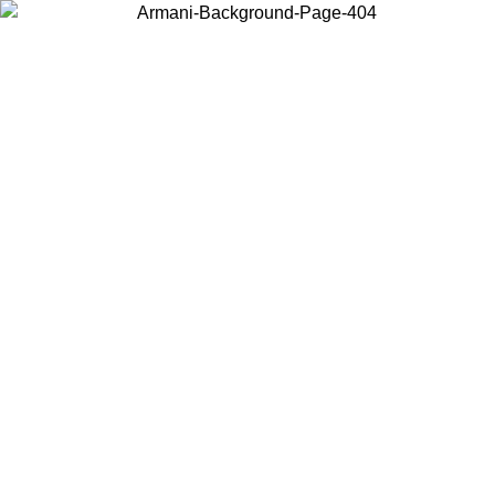
Scegli il Paese in cui ti trovi per visualizzare i contenuti locali e
acquistare online.
Paese
Continua
United States
Accedi con il tuo account e ottieni la spedizione gratuita sop
/08/2026
150€