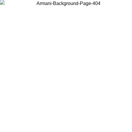
Scegli il Paese in cui ti trovi per visualizzare i contenuti locali e
acquistare online.
Paese
Continua
United States
Accedi con il tuo account e ottieni la spedizione gratuita sopra i
150€