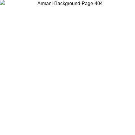
Scegli il Paese in cui ti trovi per visualizzare i contenuti locali e
acquistare online.
Paese
Continua
United States
Accedi con il tuo account e ottieni la spedizione gratuita sopra i
150€