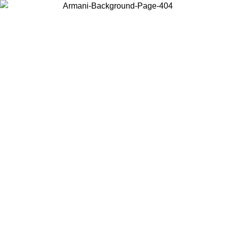
Scegli il Paese in cui ti trovi per visualizzare i contenuti locali e
acquistare online.
Paese
Continua
United States
Accedi con il tuo account e ottieni la spedizione gratuita sopra i
8/2026
150€