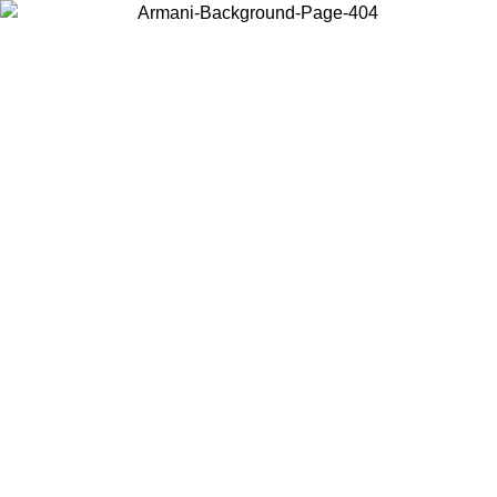
Scegli il Paese in cui ti trovi per visualizzare i contenuti locali e
acquistare online.
Paese
Continua
United States
SALDI PRIMAVERA ESTATE FINO AL 31/08/2026