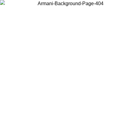
Scegli il Paese in cui ti trovi per visualizzare i contenuti locali e
acquistare online.
Paese
Continua
United States