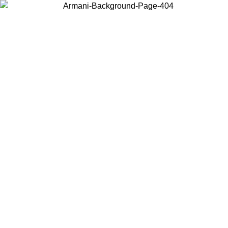
Scegli il Paese in cui ti trovi per visualizzare i contenuti locali e
acquistare online.
Paese
Continua
United States