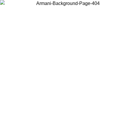
Scegli il Paese in cui ti trovi per visualizzare i contenuti locali e
acquistare online.
Paese
Continua
United States
PROMO ESCLUSIVA ONLINE FINO AL 02/09/2026