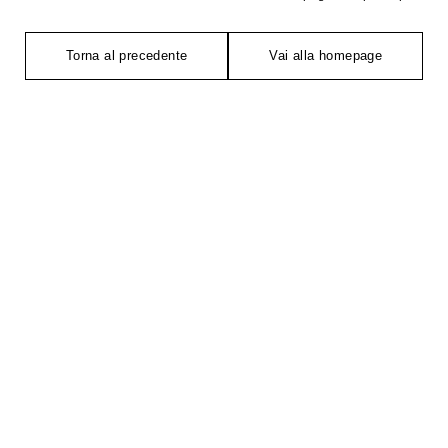
Torna al precedente
Vai alla homepage