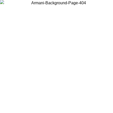
Scegli il Paese in cui ti trovi per visualizzare i contenuti locali e
acquistare online.
Paese
Continua
United States
Accedi con il tuo account e ottieni la spedizione gratuita so
02/09/2026
150€