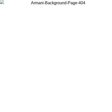
Scegli il Paese in cui ti trovi per visualizzare i contenuti locali e
acquistare online.
Paese
Continua
United States
Accedi con il tuo account e ottieni la spedizione gratuita sopra i 150€