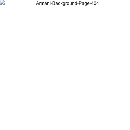
Scegli il Paese in cui ti trovi per visualizzare i contenuti locali e
acquistare online.
Paese
Continua
United States
Accedi con il tuo account e ottieni la spedizione gratuita sopra i 150€