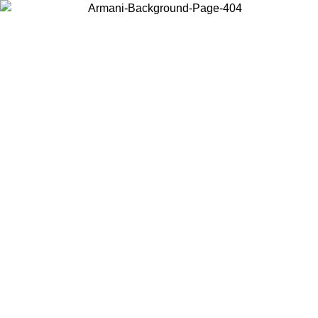
Scegli il Paese in cui ti trovi per visualizzare i contenuti locali e
acquistare online.
Paese
Continua
United States
Accedi con il tuo account e ottieni la spedizione gratuita sopra i 150€