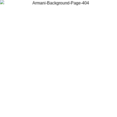
Scegli il Paese in cui ti trovi per visualizzare i contenuti locali e
acquistare online.
Paese
Continua
United States
Accedi con il tuo account e ottieni la spedizione gratuita sopra i 150€