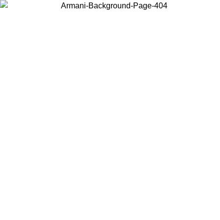
Scegli il Paese in cui ti trovi per visualizzare i contenuti locali e
acquistare online.
Paese
Continua
United States
Accedi con il tuo account e ottieni la spedizione gratuita sopra i 150€