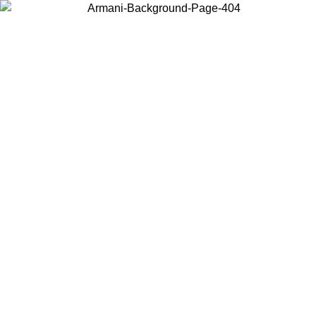
Scegli il Paese in cui ti trovi per visualizzare i contenuti locali e
acquistare online.
Paese
Continua
United States
Accedi con il tuo account e ottieni la spedizione gratuita sopra i 150€