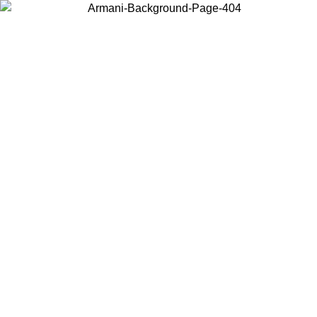
Scegli il Paese in cui ti trovi per visualizzare i contenuti locali e
acquistare online.
Paese
Continua
United States
Accedi con il tuo account e ottieni la spedizione gratuita sopra i 150€