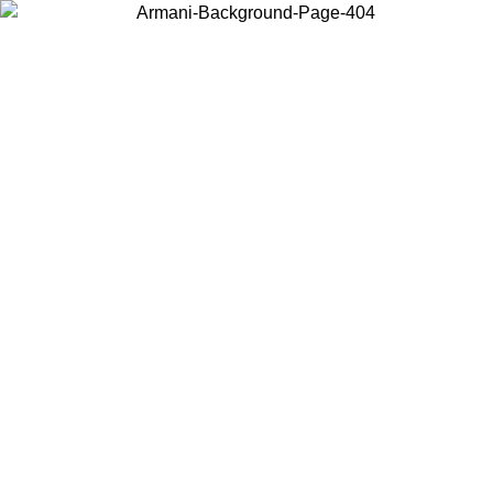
Scegli il Paese in cui ti trovi per visualizzare i contenuti locali e
acquistare online.
Paese
Continua
United States
Accedi con il tuo account e ottieni la spedizione gratuita sopra i 150€