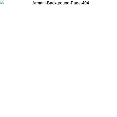
Scegli il Paese in cui ti trovi per visualizzare i contenuti locali e
acquistare online.
Paese
Continua
United States
Accedi con il tuo account e ottieni la spedizione gratuita sopra i 150€