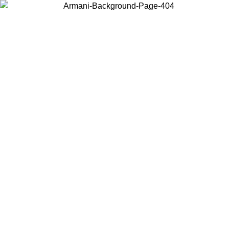
Scegli il Paese in cui ti trovi per visualizzare i contenuti locali e
acquistare online.
Paese
Continua
United States
Accedi con il tuo account e ottieni la spedizione gratuita sopra i 150€