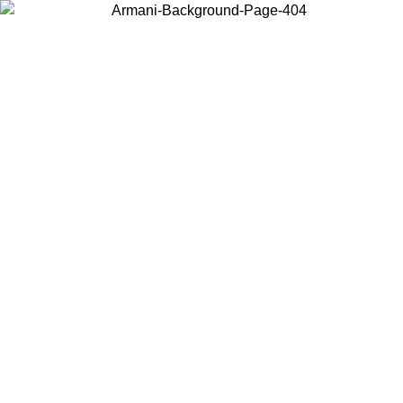
Scegli il Paese in cui ti trovi per visualizzare i contenuti locali e
acquistare online.
Paese
Continua
United States
Accedi con il tuo account e ottieni la spedizione gratuita sopra i 150€