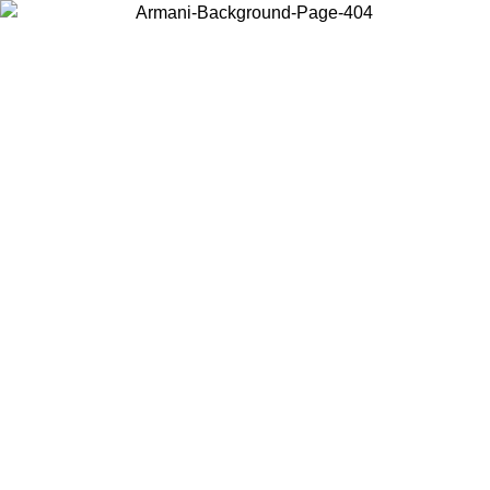
Scegli il Paese in cui ti trovi per visualizzare i contenuti locali e
acquistare online.
Paese
Continua
United States
Accedi con il tuo account e ottieni la spedizione gratuita sopra i 150€