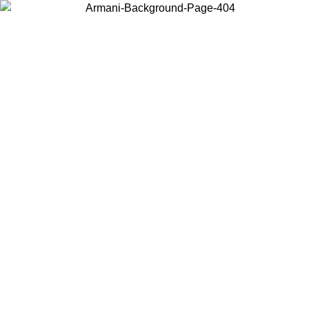
お住まいの国を選択して、現地のコンテンツを表示し、オンラインで
購入することができます。
国／地域
続ける
United States