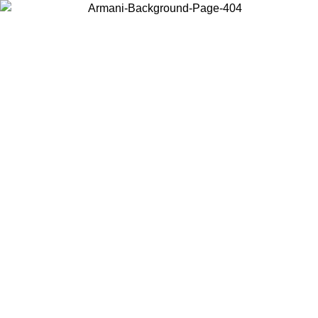
お住まいの国を選択して、現地のコンテンツを表示し、オンラインで
購入することができます。
国／地域
続ける
United States