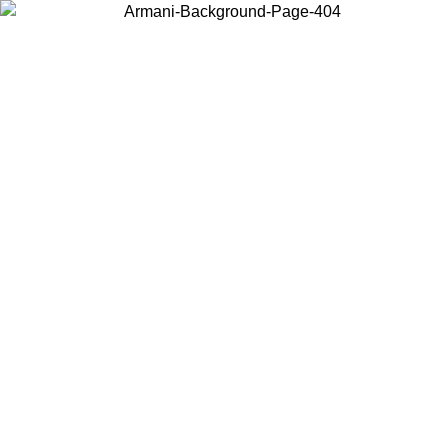
お住まいの国を選択して、現地のコンテンツを表示し、オンラインで
購入することができます。
国／地域
続ける
United States