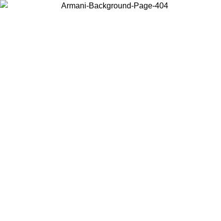
お住まいの国を選択して、現地のコンテンツを表示し、オンラインで
購入することができます。
国／地域
続ける
United States