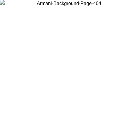
お住まいの国を選択して、現地のコンテンツを表示し、オンラインで
購入することができます。
国／地域
続ける
United States