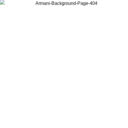
お住まいの国を選択して、現地のコンテンツを表示し、オンラインで
購入することができます。
国／地域
続ける
United States