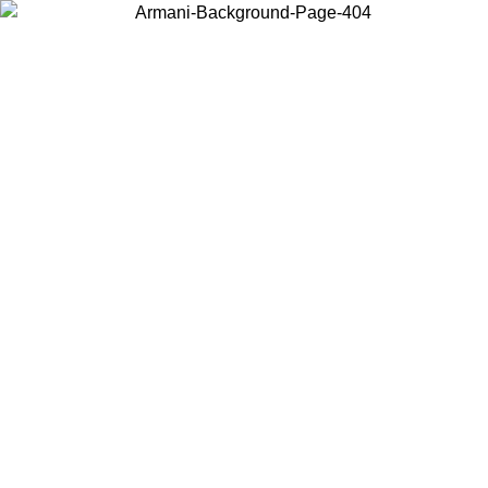
お住まいの国を選択して、現地のコンテンツを表示し、オンラインで購
入することができます。
国／地域
続ける
United States
アカウントにログインすると、税込11,000円以上のご注文で送料無料