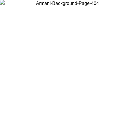
お住まいの国を選択して、現地のコンテンツを表示し、オンラインで購
入することができます。
国／地域
続ける
United States
アカウントにログインすると、税込11,000円以上のご注文で送料無料