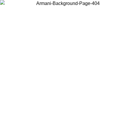
お住まいの国を選択して、現地のコンテンツを表示し、オンラインで購
入することができます。
国／地域
続ける
United States
【最大50%オフ】春夏セール開催中