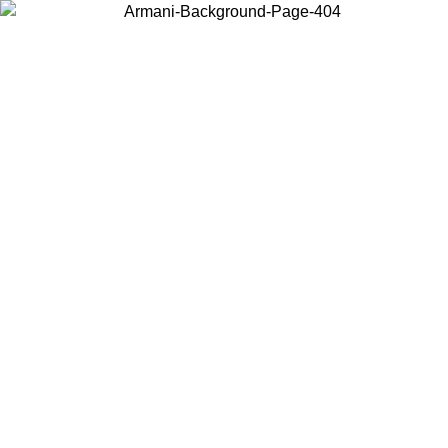
お住まいの国を選択して、現地のコンテンツを表示し、オンラインで購
入することができます。
国／地域
続ける
United States
アカウントにログインすると、税込11,000円以上のご注文で送料無料